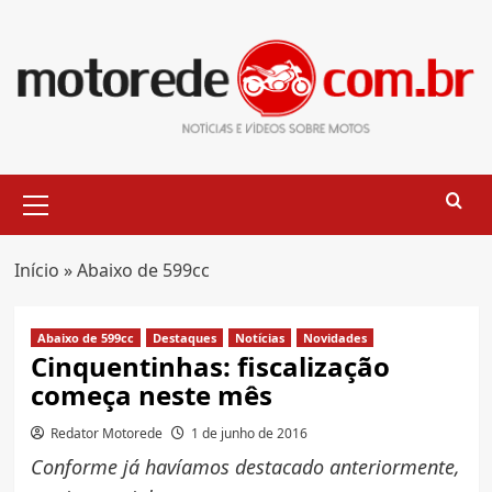
Skip
to
content
Primary
Menu
Início
»
Abaixo de 599cc
Abaixo de 599cc
Destaques
Notícias
Novidades
Cinquentinhas: fiscalização
começa neste mês
Redator Motorede
1 de junho de 2016
Conforme já havíamos destacado anteriormente,