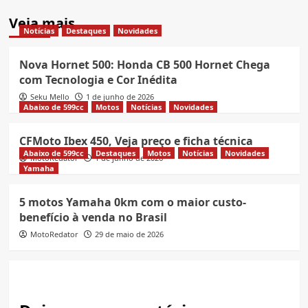
Veja mais
Notícias
Destaques
Novidades
Nova Hornet 500: Honda CB 500 Hornet Chega
com Tecnologia e Cor Inédita
Seku Mello
1 de junho de 2026
Abaixo de 599cc
Motos
Notícias
Novidades
CFMoto Ibex 450, Veja preço e ficha técnica
Abaixo de 599cc
Destaques
Motos
Notícias
Novidades
MotoRedator
1 de junho de 2026
Yamaha
5 motos Yamaha 0km com o maior custo-
benefício à venda no Brasil
MotoRedator
29 de maio de 2026