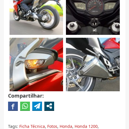
Compartilhar:
Tags:
Ficha Técnica
,
Fotos
,
Honda
,
Honda 1200
,