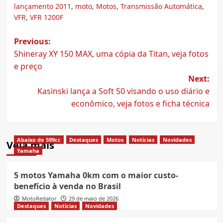
lançamento 2011
,
moto
,
Motos
,
Transmissão Automática
,
VFR
,
VFR 1200F
Post
Previous:
Shineray XY 150 MAX, uma cópia da Titan, veja fotos
navigation
e preço
Next:
Kasinski lança a Soft 50 visando o uso diário e
econômico, veja fotos e ficha técnica
Abaixo de 599cc
Destaques
Motos
Notícias
Novidades
Veja mais
Yamaha
5 motos Yamaha 0km com o maior custo-
benefício à venda no Brasil
MotoRedator
29 de maio de 2026
Destaques
Notícias
Novidades