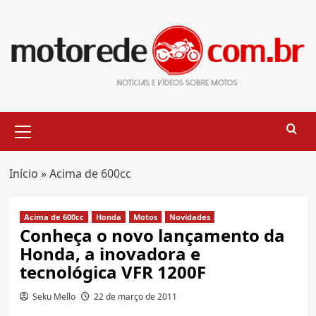
Skip
to
content
Primary
Menu
Início
»
Acima de 600cc
Acima de 600cc
Honda
Motos
Novidades
Conheça o novo lançamento da
Honda, a inovadora e
tecnológica VFR 1200F
Seku Mello
22 de março de 2011