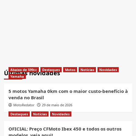
Abaixo de 599cc
Destaques
Motos
Notícias
Novidades
Últimas novidades
Yamaha
5 motos Yamaha 0km com o maior custo-benefício à
venda no Brasil
MotoRedator
29 de maio de 2026
Destaques
Notícias
Novidades
OFICIAL: Preço CFMoto Ibex 450 e todos os outros
modelos, veja aqui!