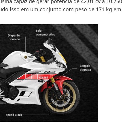
usina capaz de gerar potência de 42,01 cv a 10.750
 Tudo isso em um conjunto com peso de 171 kg em