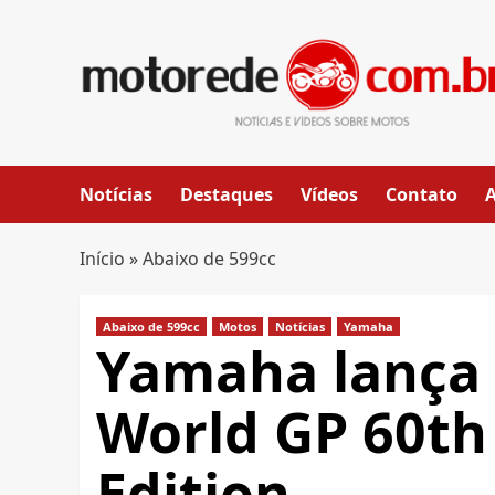
Skip
to
content
Notícias
Destaques
Vídeos
Contato
Início
»
Abaixo de 599cc
Abaixo de 599cc
Motos
Notícias
Yamaha
Yamaha lança 
World GP 60th
Edition