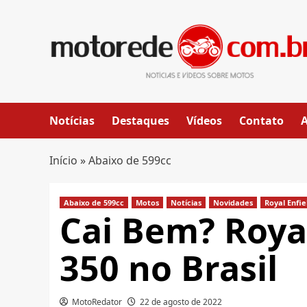
Skip
to
content
Notícias
Destaques
Vídeos
Contato
Início
»
Abaixo de 599cc
Abaixo de 599cc
Motos
Notícias
Novidades
Royal Enfie
Cai Bem? Roya
350 no Brasil
MotoRedator
22 de agosto de 2022