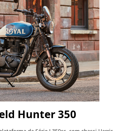
ield Hunter 350
 plataforma da Série J 350cc, com chassi Harris