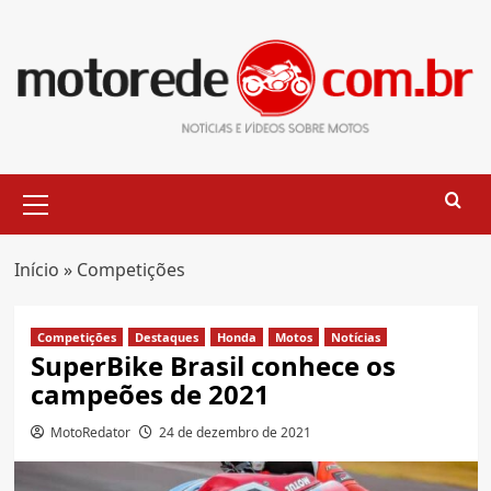
Skip
to
content
Primary
Menu
Início
»
Competições
Competições
Destaques
Honda
Motos
Notícias
SuperBike Brasil conhece os
campeões de 2021
MotoRedator
24 de dezembro de 2021