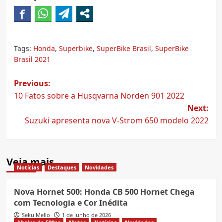
Tags:
Honda
,
Superbike
,
SuperBike Brasil
,
SuperBike
Brasil 2021
Post
Previous:
10 Fatos sobre a Husqvarna Norden 901 2022
navigation
Next:
Suzuki apresenta nova V-Strom 650 modelo 2022
Veja mais
Notícias
Destaques
Novidades
Nova Hornet 500: Honda CB 500 Hornet Chega
com Tecnologia e Cor Inédita
Seku Mello
1 de junho de 2026