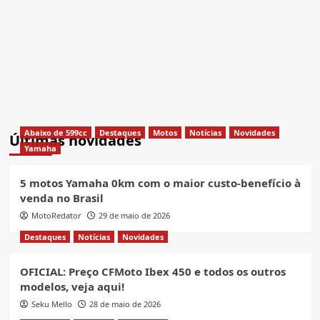
Abaixo de 599cc
Destaques
Motos
Notícias
Novidades
Últimas novidades
Yamaha
5 motos Yamaha 0km com o maior custo-benefício à
venda no Brasil
MotoRedator
29 de maio de 2026
Destaques
Notícias
Novidades
OFICIAL: Preço CFMoto Ibex 450 e todos os outros
modelos, veja aqui!
Seku Mello
28 de maio de 2026