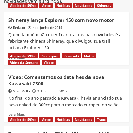
novidades vem surgindo).
Abaixo de 599cc
Motos
Notícias
Novidades
Shineray
Shineray lança Explorer 150 com novo motor
Redator
4 de junho de 2015
Quem também não quer ficar pra trás nas novidades é a
fabricante chinesa Shineray, que divulgou sua trail
urbana Explorer 150...
Abaixo de 599cc
Destaques
Kawasaki
Motos
Read
Leia Mais
more
Vídeo da Semana
Vídeos
about
Shineray
Vídeo: Comentamos os detalhes da nova
lança
Kawasaki Z300
Explorer
150
Seku Mello
3 de junho de 2015
com
No final do ano passado a Kawasaki havia anunciado sua
novo
nova naked de 300cc para o mercado europeu no salão...
motor
Read
Leia Mais
more
Abaixo de 599cc
Motos
Notícias
Novidades
Traxx
about
Vídeo: