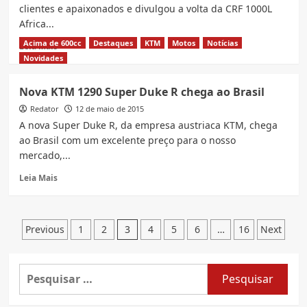
produzida
clientes e apaixonados e divulgou a volta da CRF 1000L
no
Africa...
Brasil
Acima de 600cc
Destaques
KTM
Motos
Notícias
Read
Leia Mais
more
Novidades
about
Vazam
Nova KTM 1290 Super Duke R chega ao Brasil
fotos
Redator
e
12 de maio de 2015
vídeo
A nova Super Duke R, da empresa austriaca KTM, chega
da
ao Brasil com um excelente preço para o nosso
nova
mercado,...
Honda
CRF
Read
Leia Mais
1000L
more
African
about
Twin
Nova
Paginação
KTM
Previous
1
2
3
4
5
6
…
16
Next
1290
de
Super
posts
Duke
Pesquisar
R
por:
chega
ao