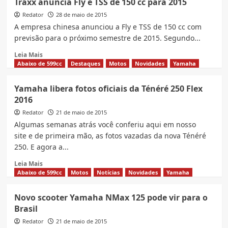
Traxx anuncia Fly e TSS de 150 cc para 2015
Comentamos
Redator
os
28 de maio de 2015
detalhes
A empresa chinesa anunciou a Fly e TSS de 150 cc com
da
previsão para o próximo semestre de 2015. Segundo...
nova
Read
Kawasaki
Leia Mais
more
Z300
Abaixo de 599cc
Destaques
Motos
Novidades
Yamaha
about
Traxx
Yamaha libera fotos oficiais da Ténéré 250 Flex
anuncia
2016
Fly
e
Redator
21 de maio de 2015
TSS
Algumas semanas atrás você conferiu aqui em nosso
de
site e de primeira mão, as fotos vazadas da nova Ténéré
150
250. E agora a...
cc
para
Read
Leia Mais
2015
more
Abaixo de 599cc
Motos
Notícias
Novidades
Yamaha
about
Yamaha
Novo scooter Yamaha NMax 125 pode vir para o
libera
Brasil
fotos
oficiais
Redator
21 de maio de 2015