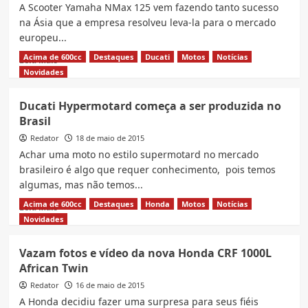
da
A Scooter Yamaha NMax 125 vem fazendo tanto sucesso
Ténéré
na Ásia que a empresa resolveu leva-la para o mercado
250
europeu...
Flex
2016
Acima de 600cc
Destaques
Ducati
Motos
Notícias
Read
Leia Mais
more
Novidades
about
Novo
Ducati Hypermotard começa a ser produzida no
scooter
Brasil
Yamaha
NMax
Redator
18 de maio de 2015
125
Achar uma moto no estilo supermotard no mercado
pode
brasileiro é algo que requer conhecimento, pois temos
vir
algumas, mas não temos...
para
o
Acima de 600cc
Destaques
Honda
Motos
Notícias
Read
Leia Mais
Brasil
more
Novidades
about
Ducati
Vazam fotos e vídeo da nova Honda CRF 1000L
Hypermotard
African Twin
começa
a
Redator
16 de maio de 2015
ser
A Honda decidiu fazer uma surpresa para seus fiéis