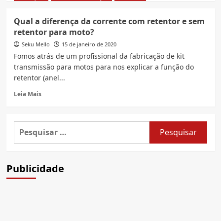
about
Dicas
Qual a diferença da corrente com retentor e sem
para
retentor para moto?
aumentar
a
Seku Mello
15 de janeiro de 2020
vida
Fomos atrás de um profissional da fabricação de kit
útil
transmissão para motos para nos explicar a função do
do
retentor (anel...
kit
transmissão
Read
Leia Mais
da
more
moto
about
Qual
Pesquisar
a
por:
diferença
da
corrente
Publicidade
com
retentor
e
sem
retentor
para