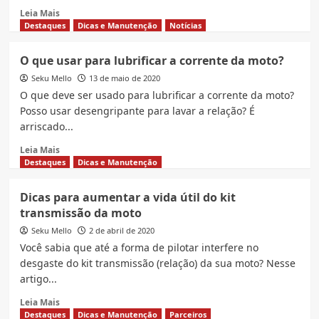
Read
Leia Mais
more
Destaques
Dicas e Manutenção
Notícias
about
Heróis
O que usar para lubrificar a corrente da moto?
sobre
Seku Mello
rodas,
13 de maio de 2020
motoboys
O que deve ser usado para lubrificar a corrente da moto?
recebem
Posso usar desengripante para lavar a relação? É
doção
arriscado...
de
kit
Read
Leia Mais
transmissão
more
Destaques
Dicas e Manutenção
pela
about
Riffel
O
Dicas para aumentar a vida útil do kit
que
transmissão da moto
usar
para
Seku Mello
2 de abril de 2020
lubrificar
Você sabia que até a forma de pilotar interfere no
a
desgaste do kit transmissão (relação) da sua moto? Nesse
corrente
artigo...
da
moto?
Read
Leia Mais
more
Destaques
Dicas e Manutenção
Parceiros