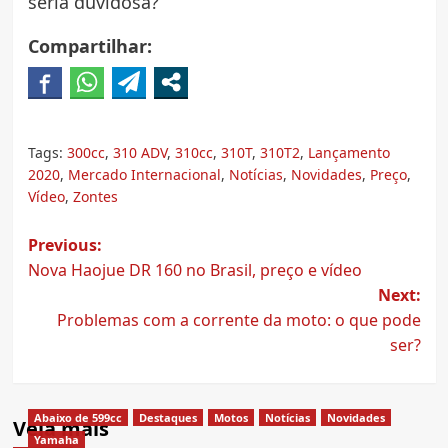
seria duvidosa?
Compartilhar:
Tags:
300cc
,
310 ADV
,
310cc
,
310T
,
310T2
,
Lançamento
2020
,
Mercado Internacional
,
Notícias
,
Novidades
,
Preço
,
Vídeo
,
Zontes
Post
Previous:
Nova Haojue DR 160 no Brasil, preço e vídeo
navigation
Next:
Problemas com a corrente da moto: o que pode
ser?
Abaixo de 599cc
Destaques
Motos
Notícias
Novidades
Veja mais
Yamaha