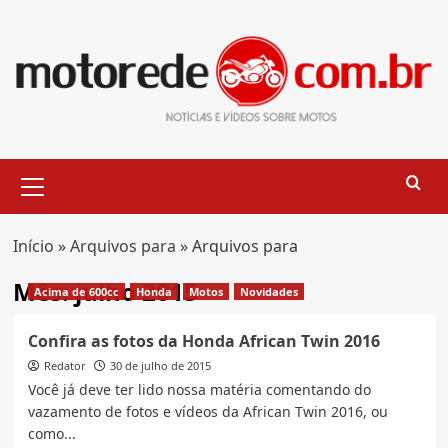
Skip
to
content
Primary
Menu
Início
»
Arquivos para
»
Arquivos para
Mês:
julho 2015
Acima de 600cc
Honda
Motos
Novidades
Confira as fotos da Honda African Twin 2016
Redator
30 de julho de 2015
Você já deve ter lido nossa matéria comentando do
vazamento de fotos e vídeos da African Twin 2016, ou
como...