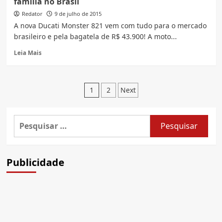
família no Brasil
pelo
Exterminador
Redator
9 de julho de 2015
do
A nova Ducati Monster 821 vem com tudo para o mercado
Futuro
brasileiro e pela bagatela de R$ 43.900! A moto...
é
uma
Read
Leia Mais
Fat
more
Boy
about
Ducati
Paginação
Monster
1
2
Next
821
de
vem
para
posts
Pesquisar
completar
por:
a
família
no
Publicidade
Brasil