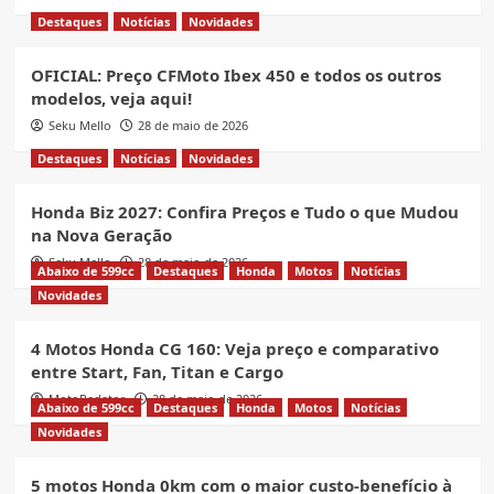
Destaques
Notícias
Novidades
OFICIAL: Preço CFMoto Ibex 450 e todos os outros
modelos, veja aqui!
Seku Mello
28 de maio de 2026
Destaques
Notícias
Novidades
Honda Biz 2027: Confira Preços e Tudo o que Mudou
na Nova Geração
Seku Mello
28 de maio de 2026
Abaixo de 599cc
Destaques
Honda
Motos
Notícias
Novidades
4 Motos Honda CG 160: Veja preço e comparativo
entre Start, Fan, Titan e Cargo
MotoRedator
28 de maio de 2026
Abaixo de 599cc
Destaques
Honda
Motos
Notícias
Novidades
5 motos Honda 0km com o maior custo-benefício à