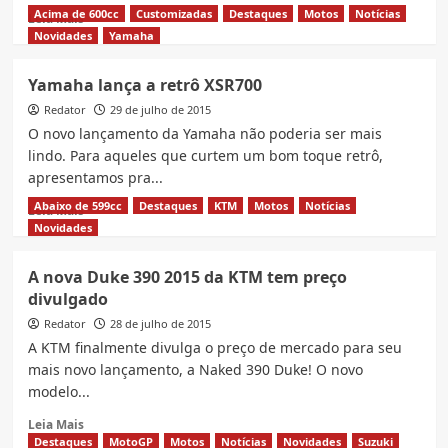
Acima de 600cc
Customizadas
Destaques
Motos
Notícias
Read
Leia Mais
more
Novidades
Yamaha
about
Confira
Yamaha lança a retrô XSR700
as
Redator
fotos
29 de julho de 2015
da
O novo lançamento da Yamaha não poderia ser mais
Honda
lindo. Para aqueles que curtem um bom toque retrô,
African
apresentamos pra...
Twin
2016
Abaixo de 599cc
Destaques
KTM
Motos
Notícias
Read
Leia Mais
more
Novidades
about
Yamaha
A nova Duke 390 2015 da KTM tem preço
lança
divulgado
a
retrô
Redator
28 de julho de 2015
XSR700
A KTM finalmente divulga o preço de mercado para seu
mais novo lançamento, a Naked 390 Duke! O novo
modelo...
Read
Leia Mais
more
Destaques
MotoGP
Motos
Notícias
Novidades
Suzuki