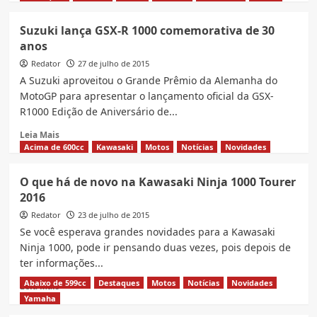
about
A
Suzuki lança GSX-R 1000 comemorativa de 30
nova
anos
Duke
390
Redator
27 de julho de 2015
2015
A Suzuki aproveitou o Grande Prêmio da Alemanha do
da
MotoGP para apresentar o lançamento oficial da GSX-
KTM
R1000 Edição de Aniversário de...
tem
preço
Read
Leia Mais
divulgado
more
Acima de 600cc
Kawasaki
Motos
Notícias
Novidades
about
Suzuki
O que há de novo na Kawasaki Ninja 1000 Tourer
lança
2016
GSX-
R
Redator
23 de julho de 2015
1000
Se você esperava grandes novidades para a Kawasaki
comemorativa
Ninja 1000, pode ir pensando duas vezes, pois depois de
de
ter informações...
30
anos
Abaixo de 599cc
Destaques
Motos
Notícias
Novidades
Read
Leia Mais
more
Yamaha
about