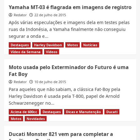
O
Yamaha MT-03 é flagrada em imagens de registro
que
Redator
há
22 de julho de 2015
de
Após várias especulações e imagens dela em testes pelas
novo
ruas da Indonésia, a Yamaha finalmente não conseguiu
na
segurar a onda e...
Kawasaki
Ninja
Destaques
Harley Davidson
Motos
Notícias
Read
Leia Mais
1000
more
Vídeo da Semana
Vídeos
Tourer
about
2016
Yamaha
Moto usada pelo Exterminador do Futuro é uma
MT-
Fat Boy
03
é
Redator
10 de julho de 2015
flagrada
Para aqueles que não sabiam, a clássica Fat-Boy pela
em
Harley Davidson é usada pela T-800, papel de Arnold
imagens
Schwarzenegger no...
de
registro
Acima de 600cc
Destaques
Dicas e Manutenção
Ducati
Read
Leia Mais
more
Motos
Novidades
about
Moto
Ducati Monster 821 vem para completar a
usada