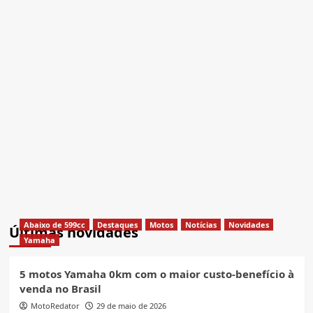
Abaixo de 599cc
Destaques
Motos
Notícias
Novidades
Últimas novidades
Yamaha
5 motos Yamaha 0km com o maior custo-benefício à
venda no Brasil
MotoRedator
29 de maio de 2026