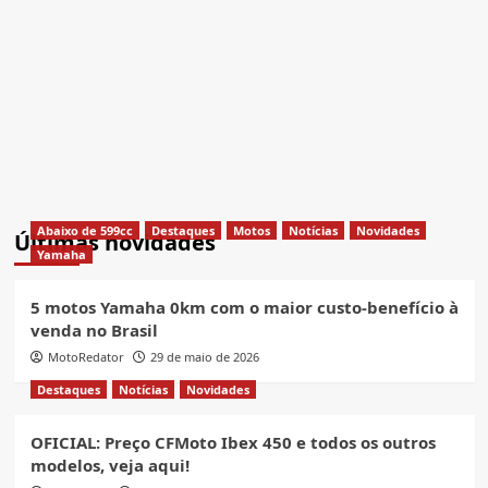
Abaixo de 599cc
Destaques
Motos
Notícias
Novidades
Últimas novidades
Yamaha
5 motos Yamaha 0km com o maior custo-benefício à
venda no Brasil
MotoRedator
29 de maio de 2026
Destaques
Notícias
Novidades
OFICIAL: Preço CFMoto Ibex 450 e todos os outros
modelos, veja aqui!