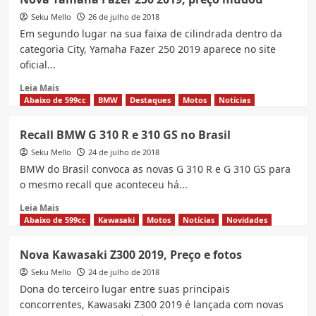
Fatos
Seku Mello
BMW
26 de julho de 2018
G
Em segundo lugar na sua faixa de cilindrada dentro da
310
categoria City, Yamaha Fazer 250 2019 aparece no site
R
oficial...
2018
no
Read
Leia Mais
Brasil
more
Abaixo de 599cc
BMW
Destaques
Motos
Notícias
about
Nova
Recall BMW G 310 R e 310 GS no Brasil
Yamaha
Seku Mello
Fazer
24 de julho de 2018
250
BMW do Brasil convoca as novas G 310 R e G 310 GS para
2019,
o mesmo recall que aconteceu há...
preço
Read
mudou
Leia Mais
more
Abaixo de 599cc
Kawasaki
Motos
Notícias
Novidades
about
Recall
Nova Kawasaki Z300 2019, Preço e fotos
BMW
Seku Mello
G
24 de julho de 2018
310
Dona do terceiro lugar entre suas principais
R
concorrentes, Kawasaki Z300 2019 é lançada com novas
e