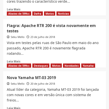
cores trazendo o característico verde...
310
GS
Read
Leia Mais
no
more
Abaixo de 599cc
Dafra
Motos
Notícias
Brasil
about
Nova
Flagra: Apache RTR 200 é vista novamente em
Kawasaki
testes
Z300
2019,
Seku Mello
23 de julho de 2018
Preço
Vista em testes pelas ruas de São Paulo em maio do ano
e
passado, Apache RTR 200 é novamente flagrada
fotos
rodando...
Read
Leia Mais
more
Abaixo de 599cc
Destaques
Motos
Novidades
Yamaha
about
Flagra:
Nova Yamaha MT-03 2019
Apache
Seku Mello
RTR
20 de julho de 2018
200
Atual líder da categoria, Yamaha MT-03 2019 foi lançada
é
com novas cores e em versão única com sistema de
vista
freios...
novamente
em
Read
Leia Mais