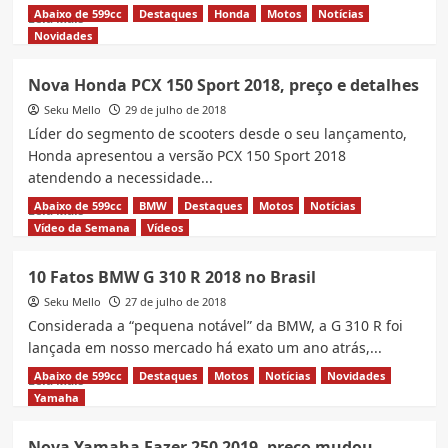
Abaixo de 599cc
Destaques
Honda
Motos
Notícias
Read
Leia Mais
more
Novidades
about
Nova
Nova Honda PCX 150 Sport 2018, preço e detalhes
Harley-
Seku Mello
Davidson
29 de julho de 2018
Streetfighter
Líder do segmento de scooters desde o seu lançamento,
975
Honda apresentou a versão PCX 150 Sport 2018
atendendo a necessidade...
Abaixo de 599cc
BMW
Destaques
Motos
Notícias
Read
Leia Mais
more
Vídeo da Semana
Vídeos
about
Nova
10 Fatos BMW G 310 R 2018 no Brasil
Honda
Seku Mello
PCX
27 de julho de 2018
150
Considerada a “pequena notável” da BMW, a G 310 R foi
Sport
lançada em nosso mercado há exato um ano atrás,...
2018,
Abaixo de 599cc
Destaques
Motos
Notícias
Novidades
Read
preço
Leia Mais
more
e
Yamaha
about
detalhes
10
Nova Yamaha Fazer 250 2019, preço mudou