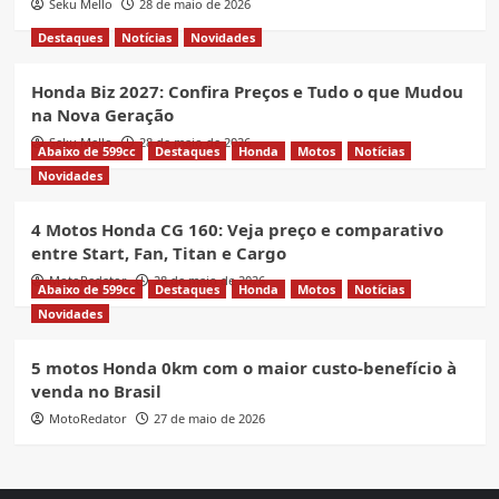
Seku Mello
28 de maio de 2026
Destaques
Notícias
Novidades
Honda Biz 2027: Confira Preços e Tudo o que Mudou
na Nova Geração
Seku Mello
28 de maio de 2026
Abaixo de 599cc
Destaques
Honda
Motos
Notícias
Novidades
4 Motos Honda CG 160: Veja preço e comparativo
entre Start, Fan, Titan e Cargo
MotoRedator
28 de maio de 2026
Abaixo de 599cc
Destaques
Honda
Motos
Notícias
Novidades
5 motos Honda 0km com o maior custo-benefício à
venda no Brasil
MotoRedator
27 de maio de 2026