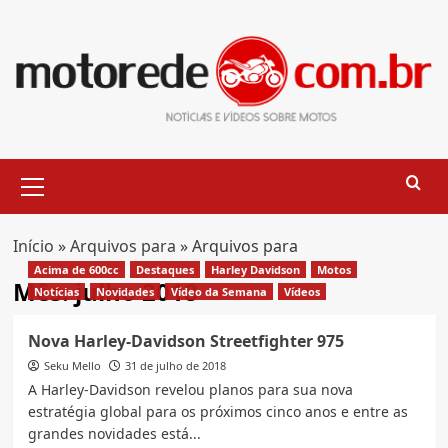
Skip
to
content
Primary
Menu
Início
»
Arquivos para
»
Arquivos para
Acima de 600cc
Destaques
Harley Davidson
Motos
Mês:
julho 2018
Notícias
Novidades
Vídeo da Semana
Vídeos
Nova Harley-Davidson Streetfighter 975
Seku Mello
31 de julho de 2018
A Harley-Davidson revelou planos para sua nova
estratégia global para os próximos cinco anos e entre as
grandes novidades está...