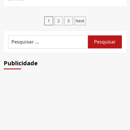
testes
more
about
Nova
Paginação
Yamaha
1
2
3
Next
MT-
de
03
2019
posts
Pesquisar
por:
Publicidade