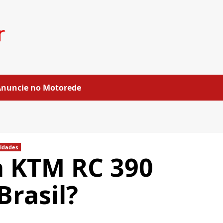
Anuncie no Motorede
idades
a KTM RC 390
Brasil?