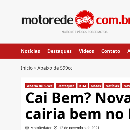
Skip
to
content
Notícias
Destaques
Vídeos
Contato
Início
»
Abaixo de 599cc
Abaixo de 599cc
Destaques
KTM
Motos
Notícias
Nov
Cai Bem? Nov
cairia bem no 
MotoRedator
12 de novembro de 2021