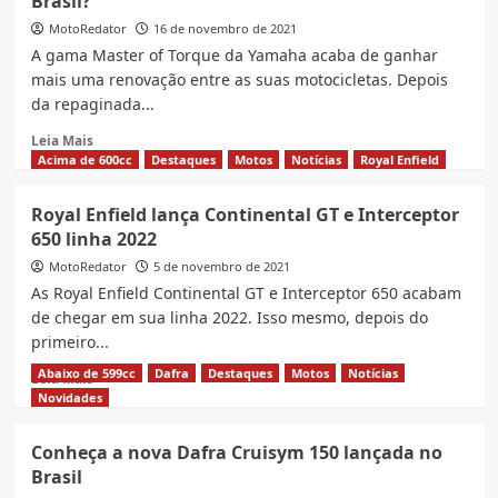
Brasil?
ADV
350
MotoRedator
16 de novembro de 2021
cairia
A gama Master of Torque da Yamaha acaba de ganhar
bem
mais uma renovação entre as suas motocicletas. Depois
no
da repaginada...
Brasil?
Read
Leia Mais
more
Acima de 600cc
Destaques
Motos
Notícias
Royal Enfield
about
Nova
Royal Enfield lança Continental GT e Interceptor
Yamaha
650 linha 2022
MT
10
MotoRedator
5 de novembro de 2021
mais
As Royal Enfield Continental GT e Interceptor 650 acabam
potente,
de chegar em sua linha 2022. Isso mesmo, depois do
cairia
primeiro...
bem
no
Abaixo de 599cc
Dafra
Destaques
Motos
Notícias
Read
Leia Mais
Brasil?
more
Novidades
about
Royal
Conheça a nova Dafra Cruisym 150 lançada no
Enfield
Brasil
lança