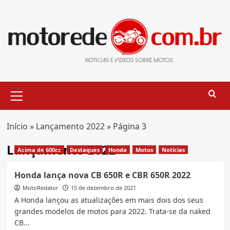
Skip
to
content
Primary
Menu
Início
»
Lançamento 2022
»
Página 3
Lançamento 2022
Acima de 600cc
Destaques
Honda
Motos
Notícias
Honda lança nova CB 650R e CBR 650R 2022
MotoRedator
15 de dezembro de 2021
A Honda lançou as atualizações em mais dois dos seus
grandes modelos de motos para 2022. Trata-se da naked
CB...