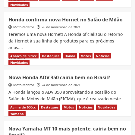
Milão
more
Novidades
about
KTM
Honda confirma nova Hornet no Salão de Milão
890
MotoRedator
Adventure
26 de novembro de 2021
chega
Teremos uma nova Hornet! A Honda oficializou o retorno
em
da Hornet à sua linha de produtos para os próximos
duas
anos....
versões
no
Abaixo de 599cc
Destaques
Honda
Motos
Notícias
Read
Leia Mais
Brasil
more
Novidades
about
Honda
Nova Honda ADV 350 cairia bem no Brasil?
confirma
MotoRedator
nova
24 de novembro de 2021
Hornet
A Honda lançou o ADV 350 aproveitando a ocasião do
no
Salão de Motos de Milão (EICMA), que é realizado neste...
Salão
Acima de 600cc
Destaques
Motos
Notícias
Novidades
Read
de
Leia Mais
more
Milão
Yamaha
about
Nova
Nova Yamaha MT 10 mais potente, cairia bem no
Honda