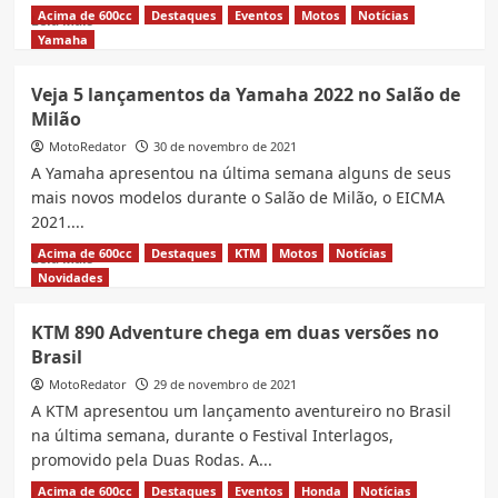
Acima de 600cc
Destaques
Eventos
Motos
Notícias
Read
Leia Mais
more
Yamaha
about
Honda
Veja 5 lançamentos da Yamaha 2022 no Salão de
lança
Milão
nova
CB
MotoRedator
30 de novembro de 2021
650R
A Yamaha apresentou na última semana alguns de seus
e
mais novos modelos durante o Salão de Milão, o EICMA
CBR
2021....
650R
2022
Acima de 600cc
Destaques
KTM
Motos
Notícias
Read
Leia Mais
more
Novidades
about
Veja
KTM 890 Adventure chega em duas versões no
5
Brasil
lançamentos
da
MotoRedator
29 de novembro de 2021
Yamaha
A KTM apresentou um lançamento aventureiro no Brasil
2022
na última semana, durante o Festival Interlagos,
no
promovido pela Duas Rodas. A...
Salão
de
Acima de 600cc
Destaques
Eventos
Honda
Notícias
Read
Leia Mais