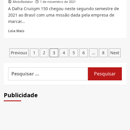
Continental
MotoRedator
1 de novembro de 2021
GT
A Dafra Cruisym 150 chegou neste segundo semestre de
e
2021 ao Brasil com uma missão dada pela empresa de
Interceptor
marcar...
650
linha
Read
Leia Mais
2022
more
about
Conheça
Paginação
a
Previous
1
2
3
4
5
6
…
8
Next
nova
de
Dafra
posts
Cruisym
Pesquisar
150
por:
lançada
no
Brasil
Publicidade