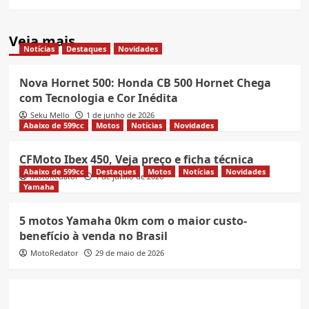
Veja mais
Notícias
Destaques
Novidades
Nova Hornet 500: Honda CB 500 Hornet Chega
com Tecnologia e Cor Inédita
Seku Mello
1 de junho de 2026
Abaixo de 599cc
Motos
Notícias
Novidades
CFMoto Ibex 450, Veja preço e ficha técnica
Abaixo de 599cc
Destaques
Motos
Notícias
Novidades
MotoRedator
1 de junho de 2026
Yamaha
5 motos Yamaha 0km com o maior custo-
benefício à venda no Brasil
MotoRedator
29 de maio de 2026