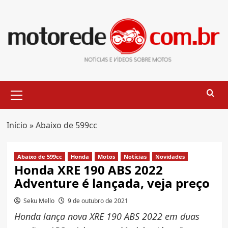
Skip
to
content
Primary
Menu
Início
»
Abaixo de 599cc
Abaixo de 599cc
Honda
Motos
Notícias
Novidades
Honda XRE 190 ABS 2022
Adventure é lançada, veja preço
Seku Mello
9 de outubro de 2021
Honda lança nova XRE 190 ABS 2022 em duas