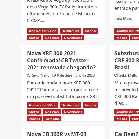
isso aí, a 
nova Voge 300 GY Rally durante o
entrada par
último mês, no Salão de Milão, o
Rea
Leia Mais
EICMA....
mor
abo
Read
Leia Mais
Abaixo de 599cc
Destaques
Honda
Abaixo de 59
Nov
more
Motos
Notícias
Novidades
Motos
Not
BM
about
G
Voge
Nova XRE 300 2021
Substitut
310
300
202
Rally,
Confirmada! CB Twister
CRF 300 R
é
rival
2021 renovada chegando?
Brasil
lan
da
Seku Mello
9 de dezembro de 2020
Seku Mello
no
CRF
Por onde anda a nova XRE 300
Muito prov
Bras
300
cai
2021? Por conta do surgimento de
ter ouvido 
bem
um possível substituta para a XRE
CRF 300 Ral
no
300...
dias...
Abaixo de 599cc
Destaques
Honda
Brasil?
Motos
Notícias
Novidades
Abaixo de 59
Read
Rea
Leia Mais
Leia Mais
more
mor
Vídeos
Yamaha
Motos
Not
about
abo
Nova
Sub
Nova CB 300R vs MT-03,
Cai Bem?
XRE
da