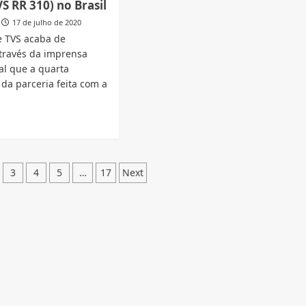
S RR 310) no Brasil
chega
ao
,
17 de julho de 2020
Brasil:
a
e TVS acaba de
veja
através da imprensa
as
al que a quarta
7
ly
mudanças
 da parceria feita com a
ia
m
d
il
e
ut
ão
m?
3
4
5
…
17
Next
a
W
RR
S
)
il