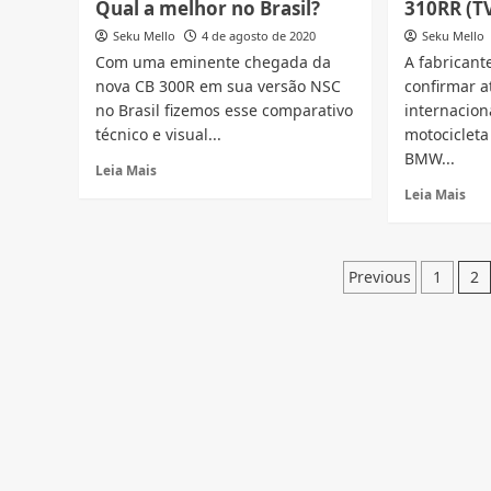
Qual a melhor no Brasil?
310RR (TV
300
XRE
2021
300
Seku Mello
4 de agosto de 2020
Seku Mello
Confirmada!
nov
Com uma eminente chegada da
A fabricant
CB
CRF
nova CB 300R em sua versão NSC
confirmar 
Twister
300
no Brasil fizemos esse comparativo
internacion
2021
Ral
técnico e visual...
motocicleta
renovada
cair
chegando?
be
BMW...
Read
Leia Mais
no
more
Rea
Leia Mais
Bras
about
mor
Nova
abo
CB
Cai
Paginaç
300R
Be
Previous
1
2
vs
Nov
de
MT-
BM
03,
posts
S
Qual
310
a
(TV
melhor
RR
no
310
Brasil?
no
Bras