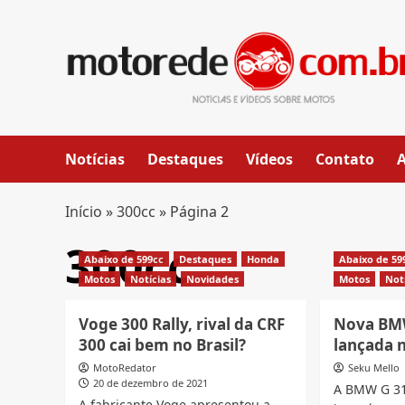
Skip
to
content
Notícias
Destaques
Vídeos
Contato
Início
»
300cc
»
Página 2
300cc
Abaixo de 599cc
Destaques
Honda
Abaixo de 59
Motos
Notícias
Novidades
Motos
Not
Voge 300 Rally, rival da CRF
Nova BMW
300 cai bem no Brasil?
lançada n
MotoRedator
Seku Mello
20 de dezembro de 2021
A BMW G 31
A fabricante Voge apresentou a