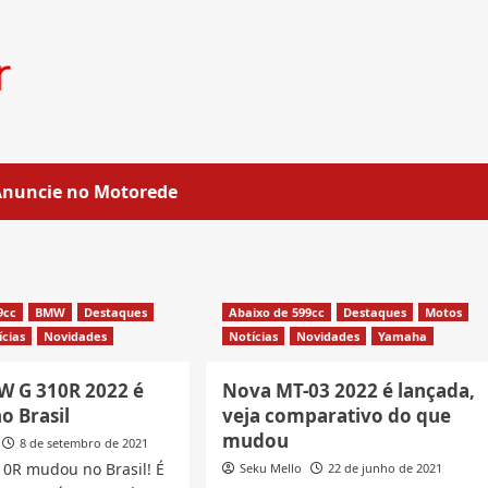
Anuncie no Motorede
9cc
BMW
Destaques
Abaixo de 599cc
Destaques
Motos
ícias
Novidades
Notícias
Novidades
Yamaha
 G 310R 2022 é
Nova MT-03 2022 é lançada,
o Brasil
veja comparativo do que
mudou
8 de setembro de 2021
0R mudou no Brasil! É
Seku Mello
22 de junho de 2021