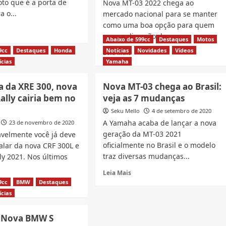
moto que é a porta de
Nova MT-03 2022 chega ao
a o...
mercado nacional para se manter
como uma boa opção para quem
d
quer a diversão de...
e
Abaixo de 599cc
Destaques
Motos
ut
9cc
Destaques
Honda
Notícias
Novidades
Vídeos
Read
Leia Mais
a
more
ícias
Yamaha
W
about
Nova
a da XRE 300, nova
Nova MT-03 chega ao Brasil:
R
MT-
2
ally cairia bem no
veja as 7 mudanças
03
2022
Seku Mello
4 de setembro de 2020
çada
é
A Yamaha acaba de lançar a nova
23 de novembro de 2020
lançada,
geração da MT-03 2021
avelmente você já deve
il
veja
oficialmente no Brasil e o modelo
falar da nova CRF 300L e
comparativo
traz diversas mudanças...
ly 2021. Nos últimos
do
que
Read
Leia Mais
mudou
more
9cc
BMW
Destaques
d
about
e
ícias
Nova
ut
MT-
stituta
 Nova BMW S
03