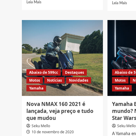
Read
Leia Mais
Read
Leia Mais
more
more
about
abou
Honda
Com
Elite
estilo
125
mode
2022
Hond
atualiza
Forza
visual
750
e
ganh
preço
prêm
de
desig
Abaixo de 599cc
Destaques
Abaixo de 
Motos
Notícias
Novidades
Motos
N
Yamaha
Yamaha
Nova NMAX 160 2021 é
Yamaha 
lançada, veja preço e tudo
mundo? 
que mudou
Star War
Seku Mello
Seku Mello
10 de novembro de 2020
A Yamaha e