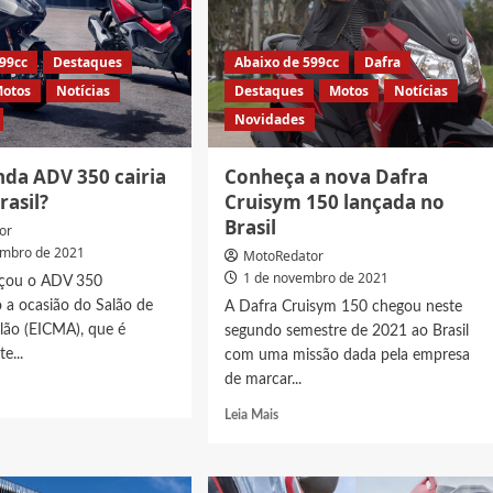
599cc
Destaques
Abaixo de 599cc
Dafra
otos
Notícias
Destaques
Motos
Notícias
Novidades
da ADV 350 cairia
Conheça a nova Dafra
rasil?
Cruisym 150 lançada no
Brasil
or
embro de 2021
MotoRedator
1 de novembro de 2021
nçou o ADV 350
 a ocasião do Salão de
A Dafra Cruisym 150 chegou neste
lão (EICMA), que é
segundo semestre de 2021 ao Brasil
e...
com uma missão dada pela empresa
de marcar...
Read
Leia Mais
t
more
about
a
Conheça