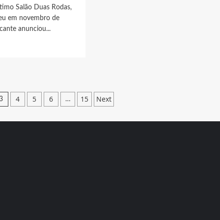
ltimo Salão Duas Rodas,
ceu em novembro de
icante anunciou...
t
ha
nou
o
4
5
6
15
Next
3
…
o?
x