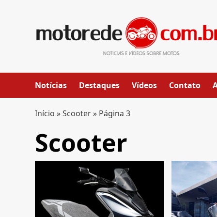
Skip
to
content
Notícias
Destaques
Vídeos
Contato
Início
»
Scooter
»
Página 3
Scooter