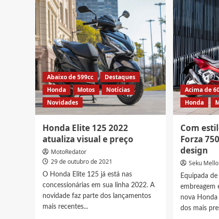
Yamaha
350
E01
cairia
já
bem
está
no
nas
Brasil
ruas
Abaixo de 599cc
Destaques
Honda
Motos
Notícias
Acima de 6
Novidades
Honda
M
Honda Elite 125 2022
Com esti
atualiza visual e preço
Forza 75
design
MotoRedator
29 de outubro de 2021
Seku Mello
O Honda Elite 125 já está nas
Equipada de
concessionárias em sua linha 2022. A
embreagem e
novidade faz parte dos lançamentos
nova Honda 
mais recentes...
dos mais pre