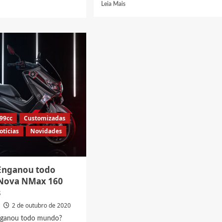
Read
Leia Mais
more
about
t
Lançamentos
Honda
2021
rno
para
a
o
Brasil
Forza
a
350,
io
Africa
Twin
n
599cc
Customizadas
1100
otícias
Novidades
e
mais
Enganou todo
Nova NMax 160
s
2 de outubro de 2020
nganou todo mundo?