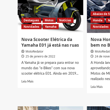
Abaixo de 
Destaques
Motos
Notícias
Honda
M
Novidades
Yamaha
Novidades
Nova Scooter Elétrica da
Nova Hon
Yamaha E01 já está nas ruas
bem no B
MotoRedator
MotoRedat
25 de janeiro de 2022
24 de nov
A Yamaha já se prepara para entrar no
A Honda la
mundo das "e-Bikes" com sua nova
aproveitando
scooter elétrica E01. Ainda em 2019...
Motos de Mi
realizado nest
Read
Leia Mais
more
Read
Leia Mais
about
more
Nova
abou
Scooter
Nova
Elétrica
Hond
da
ADV