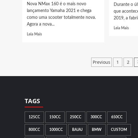
Nova NMax 160 é o mais novo
Durante o ú
lançamento Yamaha 2021 e chega
que aconte
como uma scooter totalmente nova.
2019, a fabr
Agora a nova...
Read
Leia Mais
more
Read
Leia Mais
abou
more
Yama
about
Enga
Nova
todo
NMAX
Paginaçã
Previous
1
2
mund
160
de
Nova
2021
NMa
é
posts
160
lançada,
Star
veja
Wars
preço
e
TAGS
tudo
que
mudou
125CC
150CC
250CC
300CC
650CC
800CC
1000CC
BAJAJ
BMW
CUSTOM