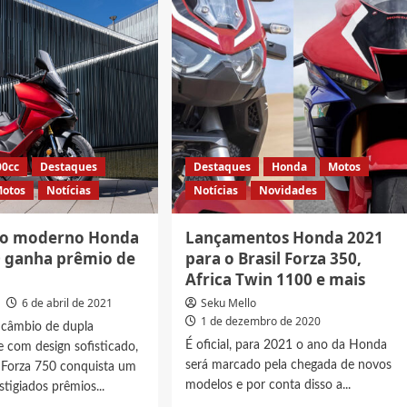
a
nova
Dafra
Cruisym
150
?
lançada
no
Brasil
00cc
Destaques
Destaques
Honda
Motos
otos
Notícias
Notícias
Novidades
lo moderno Honda
Lançamentos Honda 2021
0 ganha prêmio de
para o Brasil Forza 350,
Africa Twin 1100 e mais
6 de abril de 2021
Seku Mello
1 de dezembro de 2020
 câmbio de dupla
É oficial, para 2021 o ano da Honda
 com design sofisticado,
será marcado pela chegada de novos
Forza 750 conquista um
modelos e por conta disso a...
stigiados prêmios...